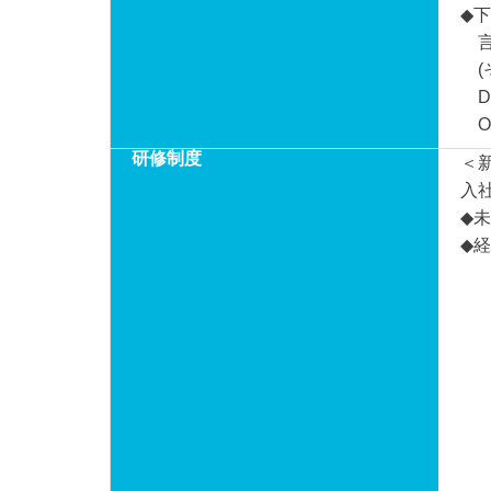
◆
言語
(そ
DB／
OS
研修制度
＜
入
◆
◆