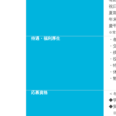
祝
夏
年
慶
※常
待遇・福利厚生
・
・
・
・
・
・
・
応募資格
＜
◆
◆
※