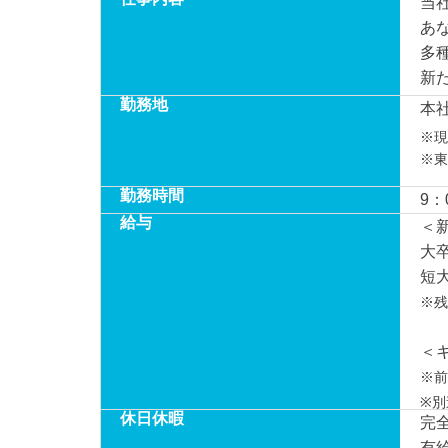
当
あ
多
新
勤務地
本社
※現
※東
勤務時間
9：
給与
＜
大
短
※残
＜
※前
※別
休日休暇
完
有